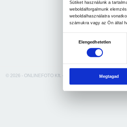
Sütiket használunk a tartal
weboldalforgalmunk elemzésé
weboldalhasználatra vonatko
számukra vagy az Ön által ha
Hozzájárulás
Elengedhetetlen
kiválasztása
© 2026 - ONLINEFOTO Kft. •
info@220foto.hu
• +36 1 236 3
Megtagad