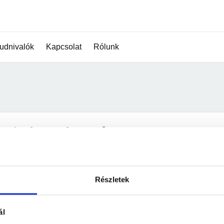
udnivalók
Kapcsolat
Rólunk
ejelentkezés
ail cím:
 felhasználónév
Részletek
szó:
ál
Elfelejtetted a jelszav