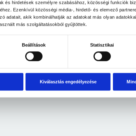
mak és hirdetések személyre szabásához, közösségi funkciók biz
hez. Ezenkívül közösségi média-, hirdető- és elemező partner
zó adatait, akik kombinálhatják az adatokat más olyan adatokka
sznált más szolgáltatásokból gyűjtöttek.
Nem vagy még regisztrálva?
Beállítások
Statisztikai
040 (H-P 9:00-17:00)
Kiválasztás engedélyezése
Min
Regisztrálj, iratkozz fel