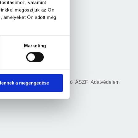
tosításához, valamint
einkkel megosztjuk az Ön
l, amelyeket Ön adott meg
Marketing
Üzletünk
Áraink
Céges infó
ÁSZF
Adatvédelem
dennek a megengedése