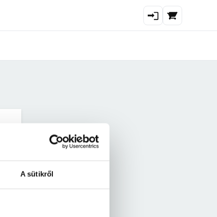
A sütikről
ad?