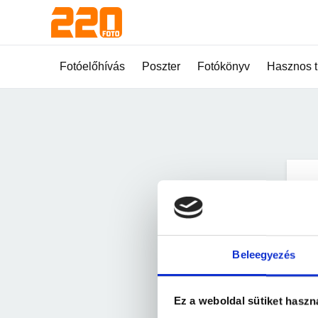
Fotóelőhívás
Poszter
Fotókönyv
Hasznos t
B
E-m
vagy
Beleegyezés
Jel
Ez a weboldal sütiket haszn